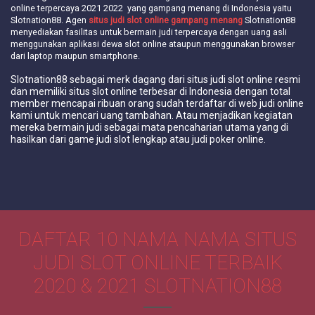
online terpercaya 2021 2022 yang gampang menang di Indonesia yaitu
Slotnation88. Agen
situs judi slot online gampang menang
Slotnation88
menyediakan fasilitas untuk bermain judi terpercaya dengan uang asli
menggunakan aplikasi dewa slot online ataupun menggunakan browser
dari laptop maupun smartphone.
Slotnation88 sebagai merk dagang dari situs judi slot online resmi
dan memiliki situs slot online terbesar di Indonesia dengan total
member mencapai ribuan orang sudah terdaftar di web judi online
kami untuk mencari uang tambahan. Atau menjadikan kegiatan
mereka bermain judi sebagai mata pencaharian utama yang di
hasilkan dari game judi slot lengkap atau judi poker online.
DAFTAR 10 NAMA NAMA SITUS
JUDI SLOT ONLINE TERBAIK
2020 & 2021 SLOTNATION88