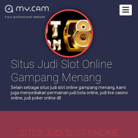
Your professional website
Situs Judi Slot Online
Gampang Menang
Selain sebagai situs judi slot online gampang menang, kami
juga menyediakan permainan judi bola online, judi live casino
online, judi poker online dll
SITUS JUDI SLOT ONLINE