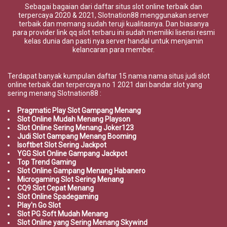
Sebagai bagaian dari daftar situs slot online terbaik dan
terpercaya 2020 & 2021, Slotnation88 menggunakan server
terbaik dan memang sudah teruji kualitasnya. Dan biasanya
para provider link qq slot terbaru ini sudah memiliki lisensi resmi
kelas dunia dan pasti nya server handal untuk menjamin
kelancaran para member.
Terdapat banyak kumpulan daftar 15 nama nama situs judi slot
online terbaik dan terpercaya no 1 2021 dari bandar slot yang
sering menang Slotnation88 :
Pragmatic Play Slot Gampang Menang
Slot Online Mudah Menang Playson
Slot Online Sering Menang Joker123
Judi Slot Gampang Menang Booming
Isoftbet Slot Sering Jackpot
YGG Slot Online Gampang Jackpot
Top Trend Gaming
Slot Online Gampang Menang Habanero
Microgaming Slot Sering Menang
CQ9 Slot Cepat Menang
Slot Online Spadegaming
Play'n Go Slot
Slot PG Soft Mudah Menang
Slot Online yang Sering Menang Skywind