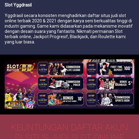
Slot Yggdrasil
Yggdrasil secara konsisten menghadirkan daftar situs judi slot
online terbaik 2020 & 2021 dengan karya seni berkualitas tinggi di
industri gaming. Game kami didasarkan pada mekanisme inovatif
dengan desain suara yang fantastis. Nikmati permainan Slot
terbaik online, Jackpot Progresif, Blackjack, dan Roulette kami
yang luar biasa.
KEUNTUNGAN DAFTAR AKUN
DI SITUS JUDI SLOT ONLINE