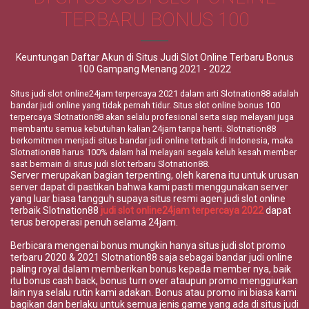
TERBARU BONUS 100
Keuntungan Daftar Akun di Situs Judi Slot Online Terbaru Bonus
100 Gampang Menang 2021 - 2022
Situs judi slot online24jam terpercaya 2021 dalam arti Slotnation88 adalah
bandar judi online yang tidak pernah tidur. Situs slot online bonus 100
terpercaya Slotnation88 akan selalu profesional serta siap melayani juga
membantu semua kebutuhan kalian 24jam tanpa henti. Slotnation88
berkomitmen menjadi situs bandar judi online terbaik di Indonesia, maka
Slotnation88 harus 100% dalam hal melayani segala keluh kesah member
saat bermain di situs judi slot terbaru Slotnation88.
Server merupakan bagian terpenting, oleh karena itu untuk urusan
server dapat di pastikan bahwa kami pasti menggunakan server
yang luar biasa tangguh supaya situs resmi agen judi slot online
terbaik Slotnation88
judi slot online24jam terpercaya 2022
dapat
terus beroperasi penuh selama 24jam.
Berbicara mengenai bonus mungkin hanya situs judi slot promo
terbaru 2020 & 2021 Slotnation88 saja sebagai bandar judi online
paling royal dalam memberikan bonus kepada member nya, baik
itu bonus cash back, bonus turn over ataupun promo menggiurkan
lain nya selalu rutin kami adakan. Bonus atau promo ini biasa kami
bagikan dan berlaku untuk semua jenis game yang ada di situs judi