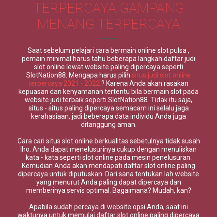
TERPERCAYA GAMPANG
MENANG TERPERCAYA
Saat sebelum pelajari cara bermain online slot pulsa ,
pemain minimal harus tahu beberapa langkah daftar judi
slot online lewat website paling dipercaya seperti
SlotNation88. Mengapa harus pilih
situs judi slot online
terpercaya 2021 - 2022
? Karena Anda akan rasakan
kepuasan dan kenyamanan tertentu bila bermain slot pada
website judi terbaik seperti SlotNation88. Tidak itu saja,
situs - situs paling dipercaya semacam ini selalu jaga
kerahasiaan, jadi beberapa data individu Anda juga
ditanggung aman.
Cara cari situs slot online berkualitas sebetulnya tidak susah
lho. Anda dapat menelusurinya cukup dengan menuliskan
kata - kata seperti slot online pada mesin penelusuran.
Kemudian Anda akan mendapati daftar slot online paling
dipercaya untuk diputuskan. Dari sana tentukan lah website
yang menurut Anda paling dapat dipercaya dan
memberinya servis optimal. Bagaimana? Mudah, kan?
Apabila sudah percaya di website opsi Anda, saat ini
waktunya untuk memulai daftar slot online paling dipercaya